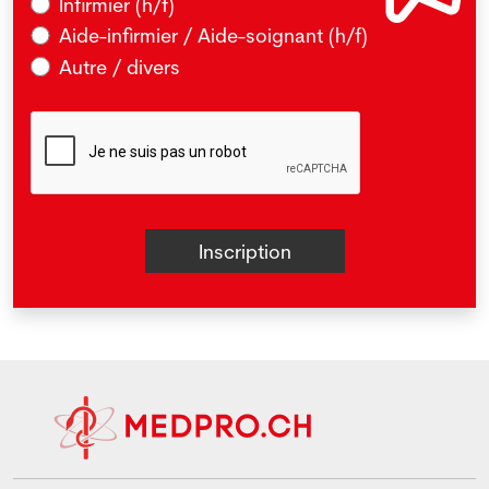
Infirmier (h/f)
Aide-infirmier / Aide-soignant (h/f)
Autre / divers