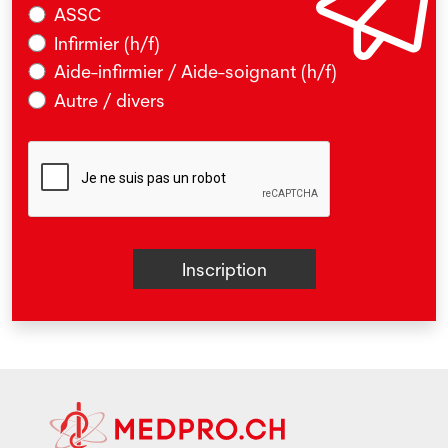
ASSC
Infirmier (h/f)
Aide-infirmier / Aide-soignant (h/f)
Autre / divers