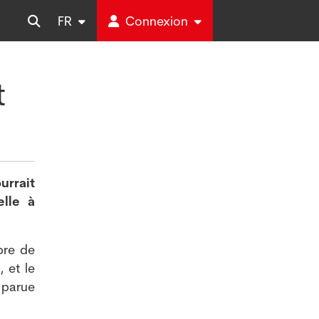
FR
Connexion
t
urrait
elle à
bre de
 et le
 parue