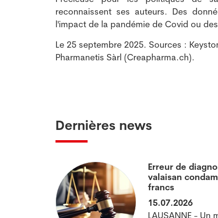
reconnaissent ses auteurs. Des donné
l'impact de la pandémie de Covid ou des 
Le 25 septembre 2025. Sources : Keysto
Pharmanetis Sàrl (Creapharma.ch).
Dernières news
 soin de ses
Erreur de diagno
valaisan condam
francs
15.07.2026
te affecte non
LAUSANNE - Un mé
aussi les