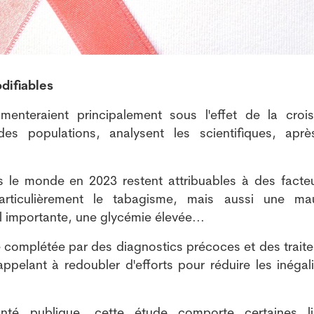
difiables
nteraient principalement sous l'effet de la croi
es populations, analysent les scientifiques, apr
 le monde en 2023 restent attribuables à des facte
particulièrement le tabagisme, mais aussi une ma
 importante, une glycémie élevée...
tre complétée par des diagnostics précoces et des trait
 appelant à redoubler d'efforts pour réduire les inégal
nté publique, cette étude comporte certaines li