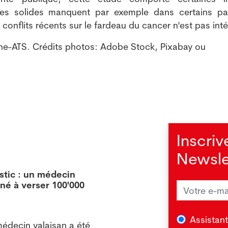
es solides manquent par exemple dans certains pa
conflits récents sur le fardeau du cancer n'est pas int
ne-ATS. Crédits photos: Adobe Stock, Pixabay ou
Inscriv
Newsle
stic : un médecin
Les b
né à verser 100'000
résis
09.07
FRIBR
Assistan
decin valaisan a été
sava