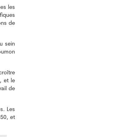
es les
fiques
ons de
u sein
poumon
roître
 et le
ail de
es. Les
50, et