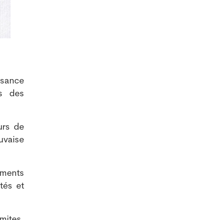
ssance
ès des
urs de
uvaise
ements
ités et
mites,