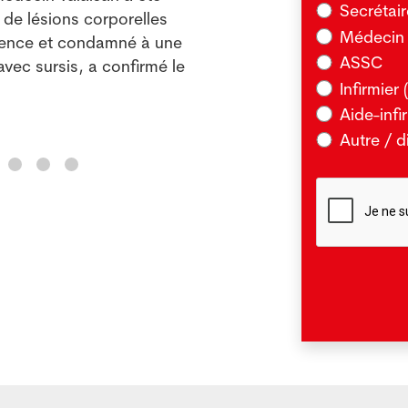
Secrétai
de lésions corporelles
Médecin 
lir
gence et condamné à une
ASSC
avec sursis, a confirmé le
Infirmier 
Aide-infi
Autre / d