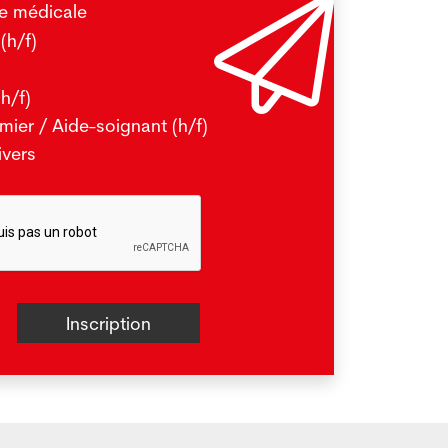
re médicale
(h/f)
e plus
(h/f)
rmier / Aide-soignant (h/f)
ivers