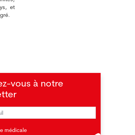
ys, et
égré.
ez-vous à notre
tter
actéries usent du cyanure pour
ter au système immunitaire (étude)
.2026
OUG - Cette bactérie porte le nom
te médicale
nt de Pseudomonas Aeruginosa.