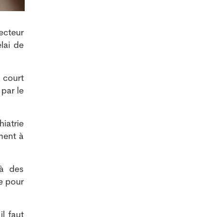
ecteur
lai de
 court
par le
hiatrie
ment à
 à des
e pour
il faut