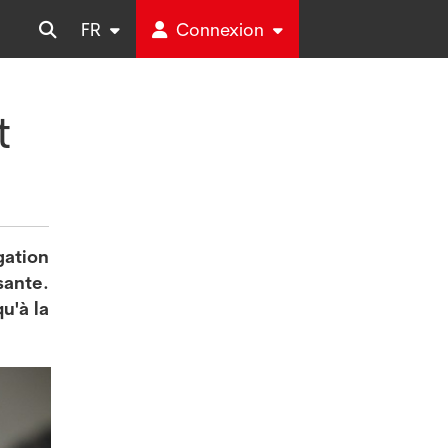
FR
Connexion
t
gation
sante.
u'à la