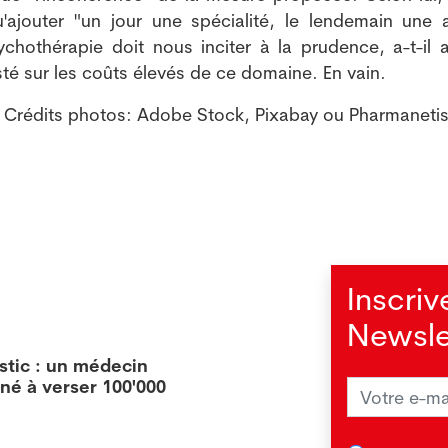
'ajouter "un jour une spécialité, le lendemain une a
chothérapie doit nous inciter à la prudence, a-t-il a
sté sur les coûts élevés de ce domaine. En vain.
. Crédits photos: Adobe Stock, Pixabay ou Pharmanetis
Inscriv
Newsle
stic : un médecin
Les b
né à verser 100'000
résis
09.07
FRIBR