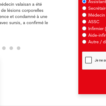
Assistan
decin valaisan a été
sava
Secrétai
de lésions corporelles
Médecin 
lir
gence et condamné à une
ASSC
avec sursis, a confirmé le
Infirmier 
Aide-infi
Autre / d