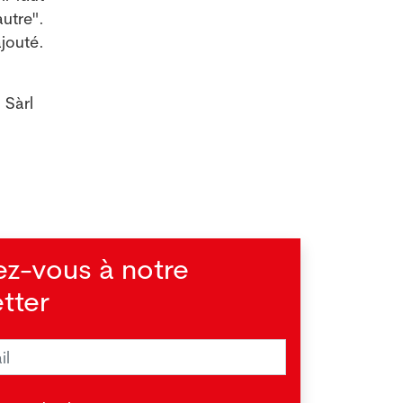
utre".
jouté.
 Sàrl
ez-vous à notre
tter
actéries usent du cyanure pour
ter au système immunitaire (étude)
.2026
OUG - Cette bactérie porte le nom