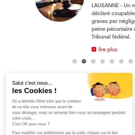
LAUSANNE - Un mé
aussi les
déclaré coupable 
vages.
graves par négli
peine pécuniaire 
Tribunal fédéral.
lire plus