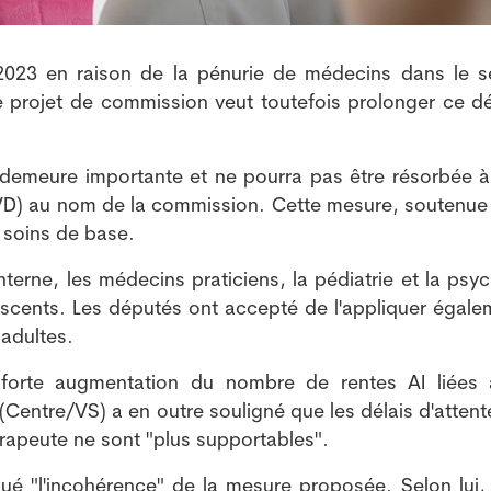
2023 en raison de la pénurie de médecins dans le s
Le projet de commission veut toutefois prolonger ce dé
ie demeure importante et ne pourra pas être résorbée à
PS/VD) au nom de la commission. Cette mesure, soutenue 
x soins de base.
nterne, les médecins praticiens, la pédiatrie et la psyc
escents. Les députés ont accepté de l'appliquer égale
 adultes.
la forte augmentation du nombre de rentes AI liées
Centre/VS) a en outre souligné que les délais d'attent
rapeute ne sont "plus supportables".
iqué "l'incohérence" de la mesure proposée. Selon lui, 