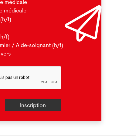
te médicale
nt de Pseudomonas Aeruginosa.
re médicale
(h/f)
e plus
(h/f)
rmier / Aide-soignant (h/f)
ivers