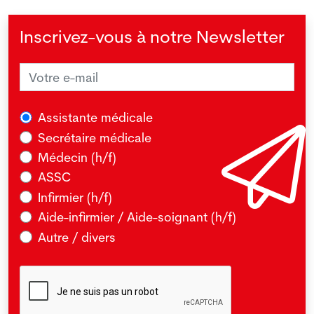
Inscrivez-vous à notre Newsletter
Assistante médicale
Secrétaire médicale
Médecin (h/f)
ASSC
Infirmier (h/f)
Aide-infirmier / Aide-soignant (h/f)
Autre / divers