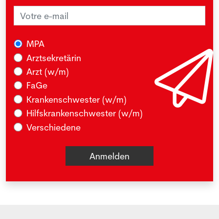
MPA
Arztsekretärin
Arzt (w/m)
FaGe
Krankenschwester (w/m)
Hilfskrankenschwester (w/m)
Verschiedene