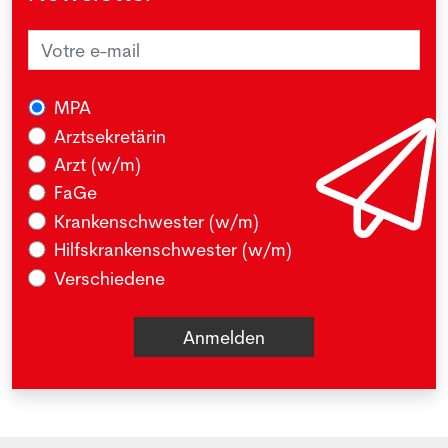
MPA
Arztsekretärin
Arzt (w/m)
FaGe
Krankenschwester (w/m)
Hilfskrankenschwester (w/m)
Verschiedene